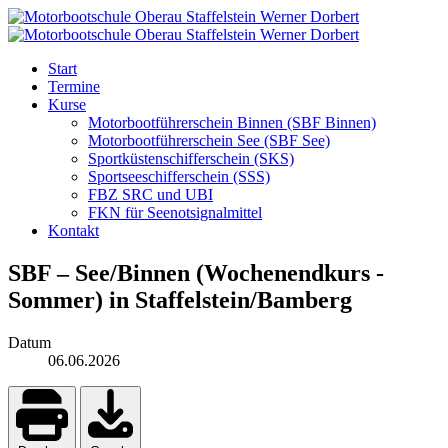
Start
Termine
Kurse
Motorbootführerschein Binnen (SBF Binnen)
Motorbootführerschein See (SBF See)
Sportküstenschifferschein (SKS)
Sportseeschifferschein (SSS)
FBZ SRC und UBI
FKN für Seenotsignalmittel
Kontakt
SBF – See/Binnen (Wochenendkurs -
Sommer) in Staffelstein/Bamberg
Datum
06.06.2026