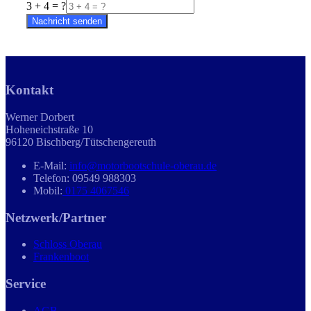
3 + 4 = ?
Nachricht senden
Kontakt
Werner Dorbert
Hoheneichstraße 10
96120 Bischberg/Tütschengereuth
E-Mail:
info@motorbootschule-oberau.de
Telefon: 09549 988303
Mobil:
0175 4067546
Netzwerk/Partner
Schloss Oberau
Frankenboot
Service
AGB