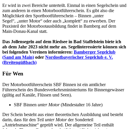
Er wird in zwei Bereiche unterteilt. Einmal in einen Segelschein und
zum anderen in einen Motorbootführerschein. Es gibt also die
Möglichkeit den Sportbootführerschein – Binnen „unter
Segel“, „unter Motor“ oder auch „komplett“ zu erwerben. Der
Praxisteil der Motorbootausbildung findet in Bamberg auf dem
Main-Donau-Kanal statt.
Das Jollensegeln auf dem Riedsee in Bad Staffelstein biete ich
ab dem Jahr 2023 nicht mehr an. Segelinteressierte können sich
bei folgenden Vereinen informieren:
Bamberger Segelclub
(Sand am Main)
oder
Nordostbayerischer Segelclub e. V.
(Breitengüßbach)
Für Wen
Der Motorbootführerschein SBF Binnen ist ein amtlicher
Führerschein des Bundesverkehrsministeriums für Binnengewässer
(gültig auf Kanäle, Flüssen und Seen).
SBF Binnen
unter Motor
(Mindestalter 16 Jahre)
Der Schein besteht aus einer theoretischen Ausbildung und besteht
darin, dass für den Teil
unter Motor
der Sonderteil
„Antriebsmaschine“ geprüft wird. Der allgemeine Teil enthält