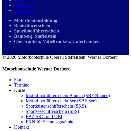
Impressum
Datenschutz
Motorbootausbildung
Bootsführerschein
Sportbootführerschein
Bamberg, Staffelstein
Oberfranken, Mittelfranken, Unterfranken
© 2026 Motorbootschule Oberau Staffelstein, Werner Dorbert
Motorbootschule Werner Dorbert
Start
Termine
Kurse
Motorbootführerschein Binnen (SBF Binnen)
Motorbootführerschein See (SBF See)
Sportküstenschifferschein (SKS)
Sportseeschifferschein (SSS)
FBZ SRC und UBI
FKN für Seenotsignalmittel
Kontakt