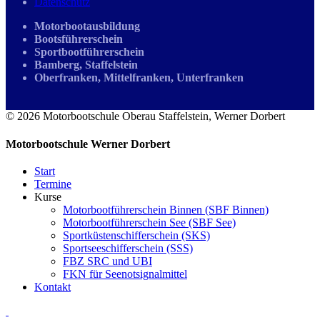
Datenschutz
Motorbootausbildung
Bootsführerschein
Sportbootführerschein
Bamberg, Staffelstein
Oberfranken, Mittelfranken, Unterfranken
© 2026 Motorbootschule Oberau Staffelstein, Werner Dorbert
Motorbootschule Werner Dorbert
Start
Termine
Kurse
Motorbootführerschein Binnen (SBF Binnen)
Motorbootführerschein See (SBF See)
Sportküstenschifferschein (SKS)
Sportseeschifferschein (SSS)
FBZ SRC und UBI
FKN für Seenotsignalmittel
Kontakt